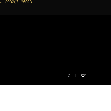
+390287165023
Credits