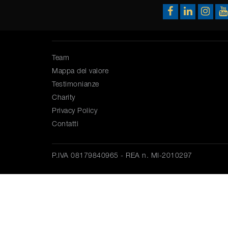
Team
Mappa del valore
Testimonianze
Charity
Privacy Policy
Contatti
P.IVA 08179840965 - REA n. MI-2010297