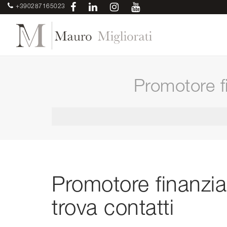
+390287165023
Promotore f
Promotore finanzi
trova contatti