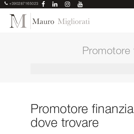
+390287165023
Promotore f
Promotore finanzia
dove trovare