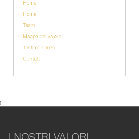
Home
Home
Team
Mappa del valore
Testimonianze
Contatti
}
I NOSTRI VALORI