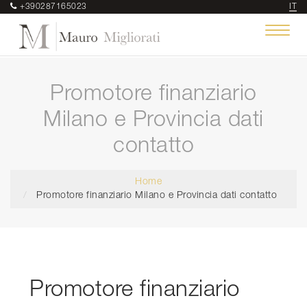
+390287165023
IT
Toggle
navigat
Promotore finanziario
Milano e Provincia dati
contatto
Home
Promotore finanziario Milano e Provincia dati contatto
Promotore finanziario