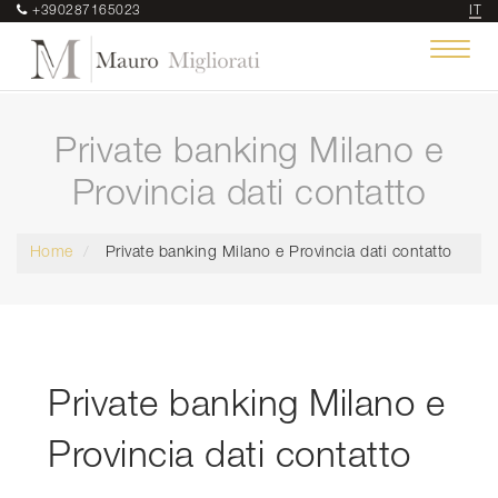
+390287165023
IT
Toggle
navigat
Private banking Milano e
Provincia dati contatto
Home
Private banking Milano e Provincia dati contatto
Private banking Milano e
Provincia dati contatto