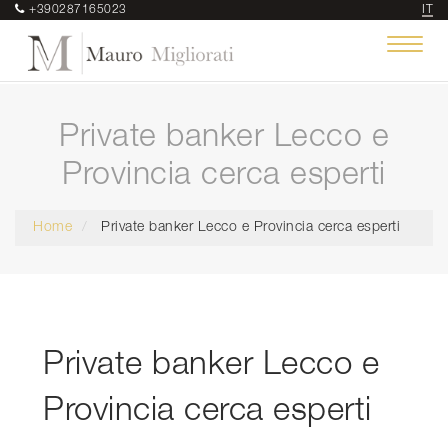
+390287165023
IT
Toggle
navigat
Private banker Lecco e
Provincia cerca esperti
Home
Private banker Lecco e Provincia cerca esperti
Private banker Lecco e
Provincia cerca esperti