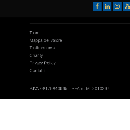
Team
Mappa del valore
Testimonianze
Charity
Privacy Policy
Contatti
P.IVA 08179840965 - REA n. MI-2010297