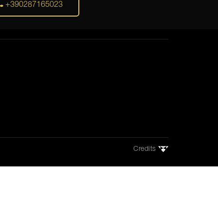
+390287165023
Credits