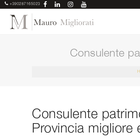
+390287165023
Consulente pat
Consulente patrim
Provincia migliore