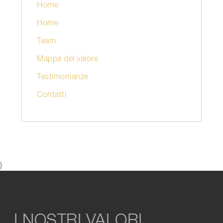
Home
Home
Team
Mappa del valore
Testimonianze
Contatti
}
I NOSTRI VALORI