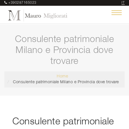
+390287165023
IT
Toggle
navigat
Consulente patrimoniale
Milano e Provincia dove
trovare
Home
Consulente patrimoniale Milano e Provincia dove trovare
Consulente patrimoniale