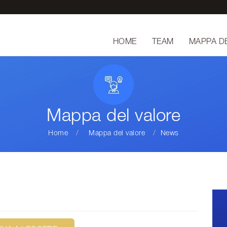
HOME
TEAM
MAPPA D
Mappa del valore
Home
Mappa del valore
News