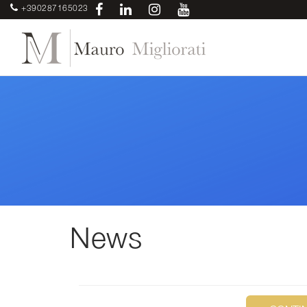
+390287165023
News