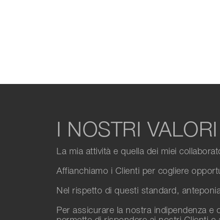
I NOSTRI VALORI
La mia attività e quella dei miei collabora
Affianchiamo i Clienti per cogliere opport
Nel rispetto di questi standard, anteponiam
Per assicurare la nostra indipendenza e o