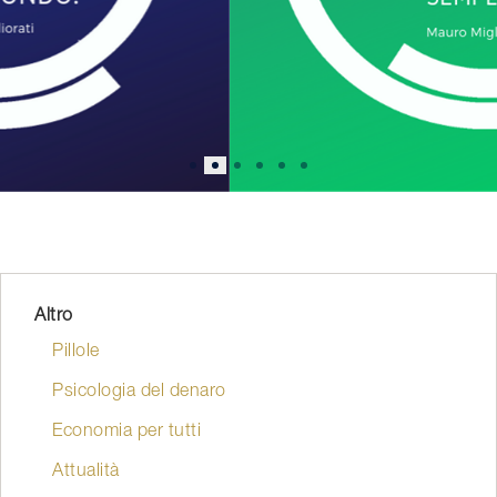
Altro
Pillole
Psicologia del denaro
Economia per tutti
Attualità