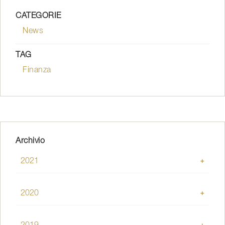
CATEGORIE
News
TAG
Finanza
Archivio
2021
Luglio
Giugno
2020
Maggio
Dicembre
Aprile
Novembre
Marzo