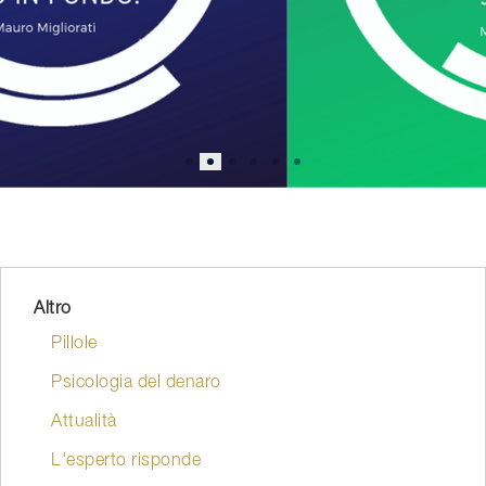
Altro
Pillole
Psicologia del denaro
Attualità
L'esperto risponde