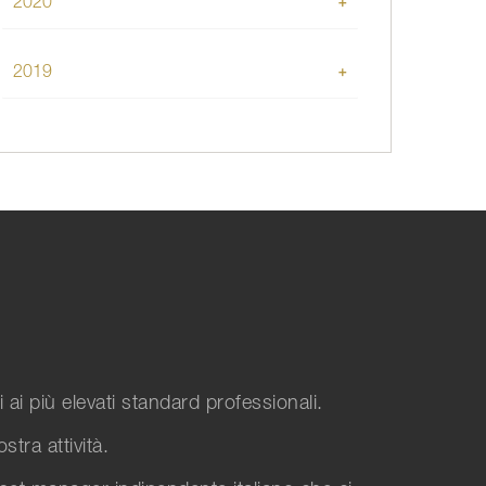
2020
Gennaio
2019
Dicembre
Novembre
Ottobre
 ai più elevati standard professionali.
tra attività.