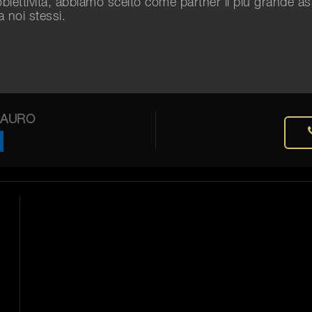
biettività, abbiamo scelto come partner il più grande a
a noi stessi.
MAURO