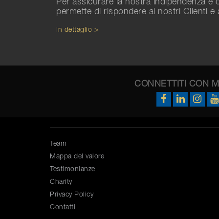
Per assicurare la nostra indipendenza e o
permette di rispondere ai nostri Clienti e 
In dettaglio >
CONNETTITI CON 
Team
Mappa del valore
Testimonianze
Charity
Privacy Policy
Contatti