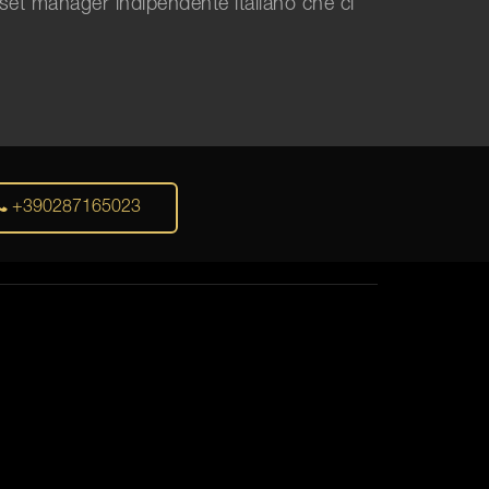
sset manager indipendente italiano che ci
+390287165023