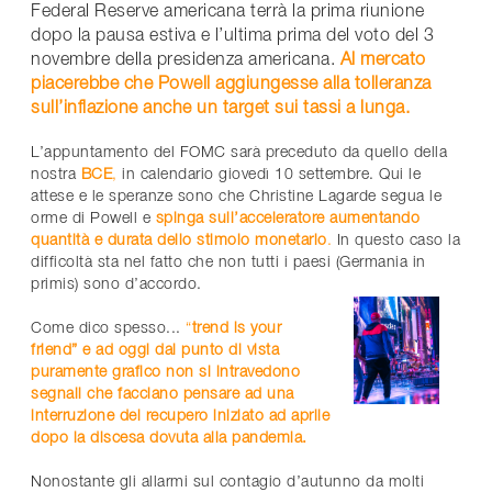
Federal Reserve americana terrà la prima riunione
dopo la pausa estiva e l’ultima prima del voto del 3
novembre della presidenza americana.
Al mercato
piacerebbe che Powell aggiungesse alla tolleranza
sull’inflazione anche un target sui tassi a lunga.
L’appuntamento del FOMC sarà preceduto da quello della
nostra
BCE
,
in calendario giovedì 10 settembre. Qui le
attese e le speranze sono che Christine Lagarde segua le
orme di Powell e
spinga sull’acceleratore aumentando
quantità e durata dello stimolo monetario
.
In questo caso la
difficoltà sta nel fatto che non tutti i paesi (Germania in
primis) sono d’accordo.
Come dico spesso...
“
trend is your
friend” e ad oggi dal punto di vista
puramente grafico non si intravedono
segnali che facciano pensare ad una
interruzione del recupero iniziato ad aprile
dopo la discesa dovuta alla pandemia.
Nonostante gli allarmi sul contagio d’autunno da molti