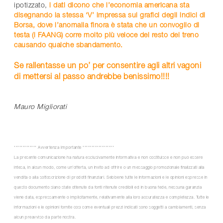
ipotizzato,
i dati dicono che l’economia americana sta
disegnando la stessa ‘V’ impressa sui grafici degli indici di
Borsa, dove l’anomalia finora è stata che un convoglio di
testa (i FAANG) corre molto più veloce del resto del treno
causando qualche sbandamento.
Se rallentasse un po’ per consentire agli altri vagoni
di mettersi al passo andrebbe benissimo!!!!
Mauro Migliorati
************* Avvertenza Importante ******************
La presente comunicazione ha natura esclusivamente informativa e non costituisce e non può essere
intesa, in alcun modo, come un’offerta, un invito ad offrire o un messaggio promozionale finalizzati alla
vendita o alla sottoscrizione di prodotti finanziari. Sebbene tutte le informazioni e le opinioni espresse in
questo documento siano state ottenute da fonti ritenute credibili ed in buona fede, nessuna garanzia
viene data, espressamente o implicitamente, relativamente alla loro accuratezza e completezza. Tutte le
informazioni e le opinioni fornite così come eventuali prezzi indicati sono soggetti a cambiamenti, senza
alcun preavviso da parte nostra.